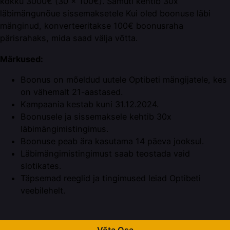
kokku 3000€ (30 x 100€). Samuti kehtib 30x
läbimängunõue sissemaksetele Kui oled boonuse läbi
mänginud, konverteeritakse 100€ boonusraha
pärisrahaks, mida saad välja võtta.
Märkused:
Boonus on mõeldud uutele Optibeti mängijatele, kes
on vähemalt 21-aastased.
Kampaania kestab kuni 31.12.2024.
Boonusele ja sissemaksele kehtib 30x
läbimängimistingimus.
Boonuse peab ära kasutama 14 päeva jooksul.
Läbimängimistingimust saab teostada vaid
slotikates.
Täpsemad reeglid ja tingimused leiad Optibeti
veebilehelt.
Võta Osa