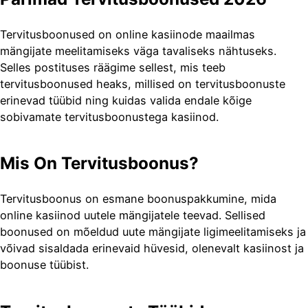
Tervitusboonused on online kasiinode maailmas
mängijate meelitamiseks väga tavaliseks nähtuseks.
Selles postituses räägime sellest, mis teeb
tervitusboonused heaks, millised on tervitusboonuste
erinevad tüübid ning kuidas valida endale kõige
sobivamate tervitusboonustega kasiinod.
Mis On Tervitusboonus?
Tervitusboonus on esmane boonuspakkumine, mida
online kasiinod uutele mängijatele teevad. Sellised
boonused on mõeldud uute mängijate ligimeelitamiseks ja
võivad sisaldada erinevaid hüvesid, olenevalt kasiinost ja
boonuse tüübist.