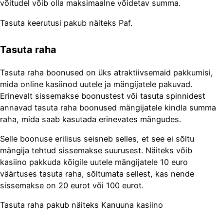
võitudel võib olla maksimaalne võidetav summa.
Tasuta keerutusi pakub näiteks Paf.
Tasuta raha
Tasuta raha boonused on üks atraktiivsemaid pakkumisi,
mida online kasiinod uutele ja mängijatele pakuvad.
Erinevalt sissemakse boonustest või tasuta spinnidest
annavad tasuta raha boonused mängijatele kindla summa
raha, mida saab kasutada erinevates mängudes.
Selle boonuse erilisus seisneb selles, et see ei sõltu
mängija tehtud sissemakse suurusest. Näiteks võib
kasiino pakkuda kõigile uutele mängijatele 10 euro
väärtuses tasuta raha, sõltumata sellest, kas nende
sissemakse on 20 eurot või 100 eurot.
Tasuta raha pakub näiteks Kanuuna kasiino