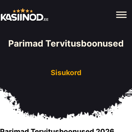
Parimad Tervitusboonused
Sisukord
Parimad Tervitusboonused 2026