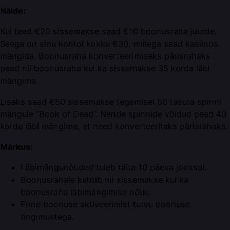
Näide:
Kui teed €20 sissemakse saad €10 boonusraha juurde.
Seega on sinu kontol kokku €30, millega saad kasiinos
mängida. Boonusraha konverteerimiseks pärisrahaks
pead nii boonusraha kui ka sissemakse 35 korda läbi
mängima.
Lisaks saad €50 sissemakse tegemisel 50 tasuta spinni
mängule “Book of Dead”. Nende spinnide võidud pead 40
korda läbi mängima, et need konverteeritaks pärisrahaks.
Märkus:
Läbimängunõuded tuleb täita 10 päeva jooksul.
Boonusrahale kehtib nii sissemakse kui ka
boonusraha läbimängimise nõue.
Enne boonuse aktiveerimist tutvu boonuse
tingimustega.