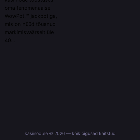
oma fenomenaalse
WowPot!™ jackpotiga,
mis on nüüd tõusnud
märkimisväärselt üle
40…
kasiinod.ee © 2026 — kõik õigused kaitstud