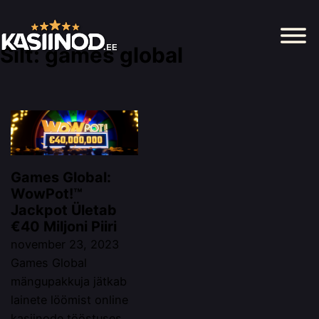
Silt:
games global
Games Global:
WowPot!™
Jackpot Ületab
€40 Miljoni Piiri
november 23, 2023
Games Global
mängupakkuja jätkab
lainete löömist online
kasiinode tööstuses